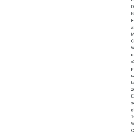
D
B
F
a
M
C
W
u
x
p
c
t
z
E
s
g
1
W
C