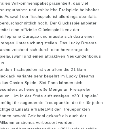
ralles Willkommenspaket präsentiert, das viel
onusguthaben und zahlreiche Freispiele beinhaltet.
ie Auswahl der Tischspiele ist allerdings ebenfalls
berdurchschnittlich hoch. Der Glücksspielanbieter
esitzt eine offizielle Glücksspiellizenz der
ntillephone Curaçao und musste sich dazu einer
trengen Untersuchung stellen. Das Lucky Dreams
asino zeichnet sich durch eine hervorragende
pielauswahl und einen attraktiven Neukundenbonus
us.
ei den Tischspielen ist vor allem die 21 Burn
lackjack Variante sehr begehrt im Lucky Dreams
ulius Casino Spiele
. Slot Fans können sich
esonders auf eine große Menge an Freispielen
reuen. Um in der Stufe aufzusteigen,
x2011;spiele/
enötigt ihr sogenannte Treuepunkte, die ihr für jeden
chtgeld Einsatz erhaltet.Mit den Treuepunkten
önnen sowohl Geldboni gekauft als auch der
illkommensbonus verbessert werden.