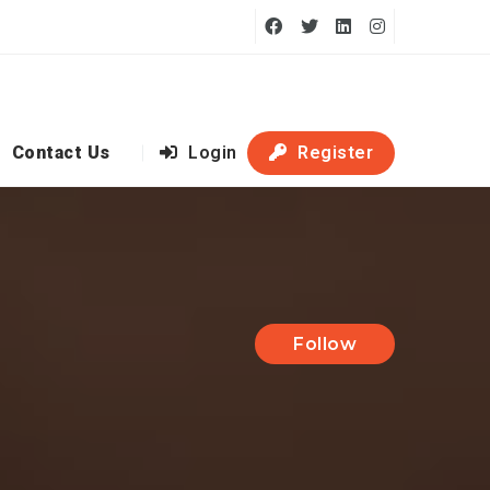
Contact Us
Login
Register
Follow