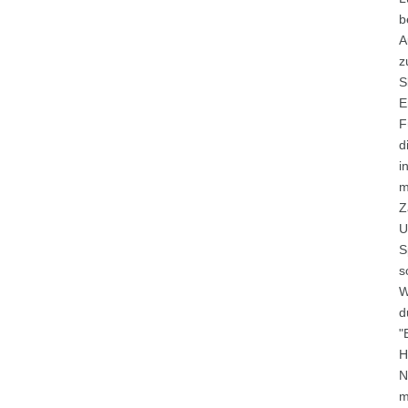
b
A
z
S
E
F
d
i
m
Z
U
S
s
W
d
"
H
N
m