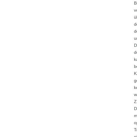
B
v
ü
d
d
u
D
d
k
b
K
g
k
w
Z
D
m
o
T
e